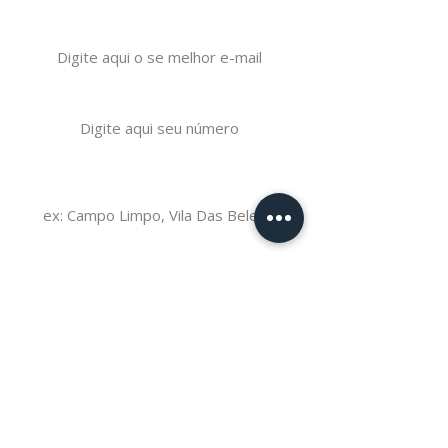
Seu melhor e-mail
Seu número de WhatsApp
Informe a região que você
procura
Seu Nome
Enviar
Telefone:
(11) 5814-6010