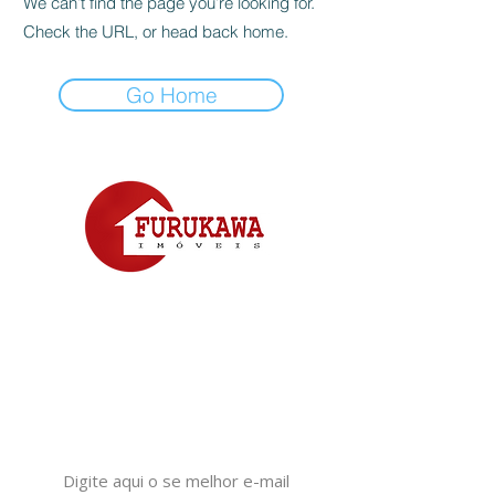
We can’t find the page you’re looking for.
Check the URL, or head back home.
Go Home
24.674J
Deseja Receber Novidades
De Imóveis Na Sua Região?
Se Inscreva Em Nosso Formulário
Formulário de Inscrição
Seu melhor e-mail