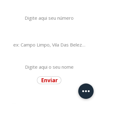
Seu número de WhatsApp
Informe a região que você
procura
Seu Nome
Enviar
Telefone:
(11) 5814-6010
Whatsapp:
(11) 96118-8492